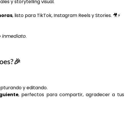
s y storytelling visual.
horas
, listo para TikTok, Instagram Reels y Stories. 🎥⚡
o inmediato
.
oes?
🎉
pturando y editando.
iguiente
, perfectos para compartir, agradecer a tus