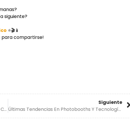
emanas?
ía siguiente?
ico
⭐🎬📱
a para compartirse!
Siguiente
La Magia De La Cabina México: Cada Evento Se Convierte En Un Recuerdo Inolvidable 🎉💖
Últimas Tendencias En Photobooths Y Tecnología Para Eventos En México ✨📸