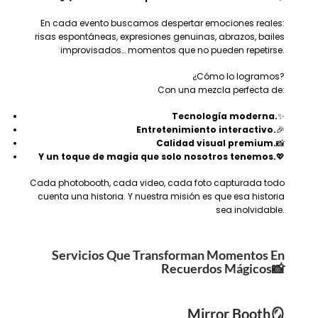
En cada evento buscamos despertar emociones reales:
risas espontáneas, expresiones genuinas, abrazos, bailes
improvisados… momentos que no pueden repetirse.
¿Cómo lo logramos?
Con una mezcla perfecta de:
Tecnología moderna.
✨
Entretenimiento interactivo.
🎉
Calidad visual premium.
📸
Y un toque de magia que solo nosotros tenemos.
💖
Cada photobooth, cada video, cada foto capturada todo
cuenta una historia. Y nuestra misión es que esa historia
sea inolvidable.
Servicios Que Transforman Momentos En
Recuerdos Mágicos
📸
Mirror Booth
🪞