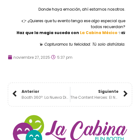
Donde haya emoción, ahí estamos nosotros.
👉 ¿Quieres que tu evento tenga ese
algo
especial que
todos recuerdan?
Haz que la magia suceda con
La Cabina México
✨📸
💫
Capturamos tu felicidad. Tú solo disfrútala.
noviembre 27, 2025
5:37 pm
Anterior
Siguiente
Booth 360º: La Nueva Dimensión De Diversión En Los Eventos De México 🌀✨
The Content Heroes: El Nuevo Must-Have Para Eventos Premium 🎬⭐🔥