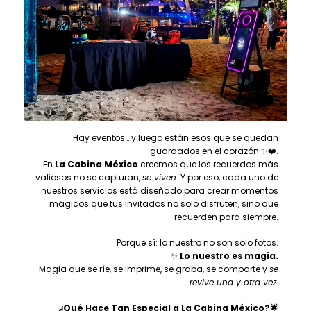
Hay eventos… y luego están esos que se quedan
guardados en el corazón ✨❤️.
En
La Cabina México
creemos que los recuerdos más
valiosos no se capturan,
se viven
. Y por eso, cada uno de
nuestros servicios está diseñado para crear momentos
mágicos que tus invitados no solo disfruten, sino que
recuerden para siempre.
Porque sí: lo nuestro no son solo fotos.
✨
Lo nuestro es magia.
Magia que se ríe, se imprime, se graba, se comparte y
se
revive una y otra vez
.
¿Qué Hace Tan Especial a La Cabina México?
🌟