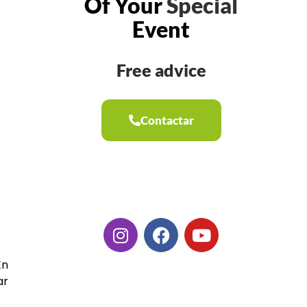
Of Your
Special
Event
Free advice
Contactar
En
ar