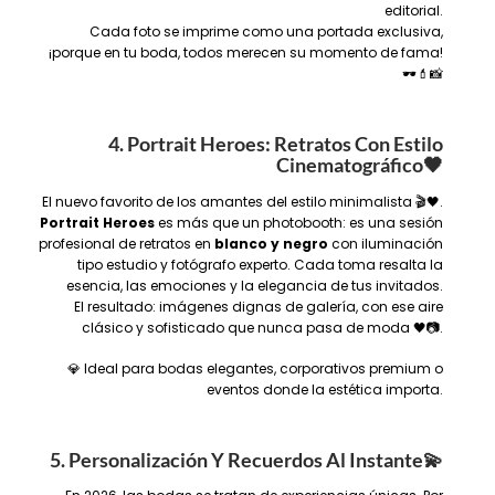
editorial.
Cada foto se imprime como una portada exclusiva,
¡porque en tu boda, todos merecen su momento de fama!
🕶️💄📸
4. Portrait Heroes: Retratos Con Estilo
Cinematográfico
🖤
El nuevo favorito de los amantes del estilo minimalista 🎬🖤.
Portrait Heroes
es más que un photobooth: es una sesión
profesional de retratos en
blanco y negro
con iluminación
tipo estudio y fotógrafo experto. Cada toma resalta la
esencia, las emociones y la elegancia de tus invitados.
El resultado: imágenes dignas de galería, con ese aire
clásico y sofisticado que nunca pasa de moda 🖤📷.
💎 Ideal para bodas elegantes, corporativos premium o
eventos donde la estética importa.
5. Personalización Y Recuerdos Al Instante
💫