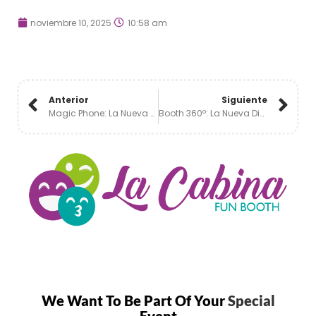
noviembre 10, 2025
10:58 am
Anterior
Siguiente
Magic Phone: La Nueva Forma De Capturar Recuerdos Con Estilo Y Magia 📱✨
Booth 360º: La Nueva Dimensión De Diversión En Los Eventos De México 🌀✨
We Want To Be Part Of Your
Special
Event