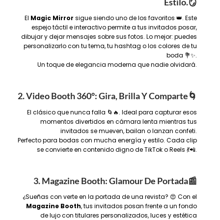
Estilo.
🪞
El
Magic Mirror
sigue siendo uno de los favoritos 👑. Este
espejo táctil e interactivo permite a tus invitados posar,
dibujar y dejar mensajes sobre sus fotos. Lo mejor: puedes
personalizarlo con tu tema, tu hashtag o los colores de tu
boda 💐✨.
Un toque de elegancia moderna que nadie olvidará.
2. Video Booth 360°: Gira, Brilla Y Comparte
🌀
El clásico que nunca falla 🌀🔥. Ideal para capturar esos
momentos divertidos en cámara lenta mientras tus
invitados se mueven, bailan o lanzan confeti.
Perfecto para bodas con mucha energía y estilo. Cada clip
se convierte en contenido digno de TikTok o Reels 💃📲.
3. Magazine Booth: Glamour De Portada
📰
¿Sueñas con verte en la portada de una revista? 😍 Con el
Magazine Booth
, tus invitados posan frente a un fondo
de lujo con titulares personalizados, luces y estética