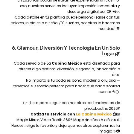
En 2026, las bodas se tratan de experiencias únicas. Por
eso, nuestros servicios incluyen impresión inmediata y
descarga digital por QR 📲✨.
Cada detalle en tu plantilla puede personalizarse con tus
colores, iniciales o diseño. ¡Tú sueñas, nosotros lo hacemos
realidad! 💖
6. Glamour, Diversión Y Tecnología En Un Solo
Lugar
🌿
Cada servicio de
La Cabina México
está diseñado para
ofrecer algo distinto: diversión, elegancia, innovación o
arte.
No importa si tu boda es boho, moderna o lujosa —
tenemos el servicio perfecto para hacer que cada sonrisa
cuente 🥂💍.
👉 ¿Lista para seguir con nosotros las tendencias de
photobooths 2026?
Cotiza tu servicio con
La Cabina México
💍📸
Magic Mirror, Video Booth 360°, Magazine Booth o Portrait
Heroes… elige tu favorito y deja que nosotros capturemos la
magia ✨📷