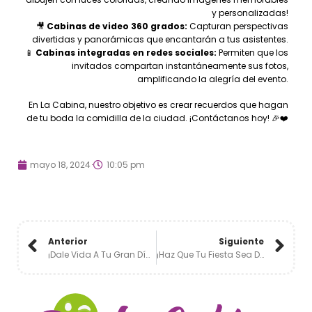
y personalizadas!
🎥
Cabinas de video 360 grados:
Capturan perspectivas
divertidas y panorámicas que encantarán a tus asistentes.
📱
Cabinas integradas en redes sociales:
Permiten que los
invitados compartan instantáneamente sus fotos,
amplificando la alegría del evento.
En La Cabina, nuestro objetivo es crear recuerdos que hagan
de tu boda la comidilla de la ciudad. ¡Contáctanos hoy! 🎉❤️
mayo 18, 2024
10:05 pm
Anterior
Siguiente
¡Dale Vida A Tu Gran Día Con Modernas Tendencias En Fotomatones ! 🎉📸
¡Haz Que Tu Fiesta Sea Divertida Con Un Fotomatón! 🎉📸