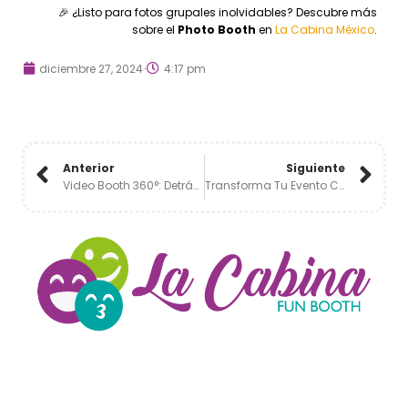
🎉 ¿Listo para fotos grupales inolvidables? Descubre más
sobre el
Photo Booth
en
La Cabina México
.
diciembre 27, 2024
4:17 pm
Anterior
Siguiente
Video Booth 360°: Detrás De La Magia 🎥🌟​
Transforma Tu Evento Con La Magia De Paparazzi Premium 🎩