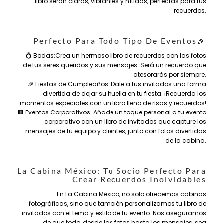
libro serán claras, vibrantes y nítidas, perfectas para tus
recuerdos.
Perfecto Para Todo Tipo De Eventos🎉
💍 Bodas:Crea un hermoso libro de recuerdos con las fotos
de tus seres queridos y sus mensajes. Será un recuerdo que
atesorarás por siempre.
🎉 Fiestas de Cumpleaños: Dale a tus invitados una forma
divertida de dejar su huella en tu fiesta. ¡Recuerda los
momentos especiales con un libro lleno de risas y recuerdos!
🏢 Eventos Corporativos: Añade un toque personal a tu evento
corporativo con un libro de invitados que capture los
mensajes de tu equipo y clientes, junto con fotos divertidas
de la cabina.
La Cabina México: Tu Socio Perfecto Para
Crear Recuerdos Inolvidables
En La Cabina México, no solo ofrecemos cabinas
fotográficas, sino que también personalizamos tu libro de
invitados con el tema y estilo de tu evento. Nos aseguramos
de que todo, desde las fotos hasta los mensajes, sea