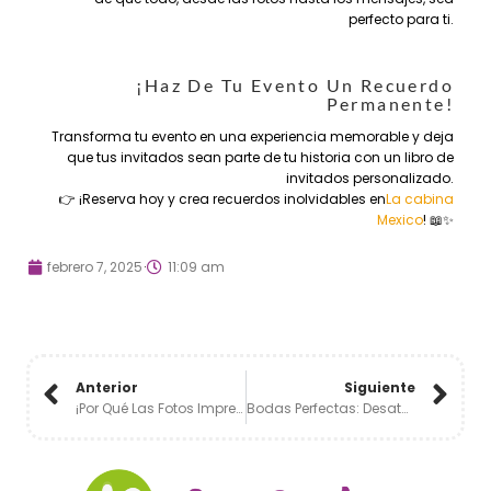
perfecto para ti.
¡Haz De Tu Evento Un Recuerdo
Permanente!
Transforma tu evento en una experiencia memorable y deja
que tus invitados sean parte de tu historia con un libro de
invitados personalizado.
👉 ¡Reserva hoy y crea recuerdos inolvidables en
La cabina
Mexico
! 📖✨
febrero 7, 2025
11:09 am
Anterior
Siguiente
¡Por Qué Las Fotos Impresas Son El Mejor Souvenir Para Tu Evento! 📸🖼️
Bodas Perfectas: Desata El Encanto De Las Cabinas Fotográficas 📸✨