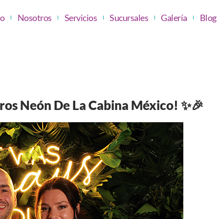
io
Nosotros
Servicios
Sucursales
Galería
Blog
eros Neón De La Cabina México! ✨🎉