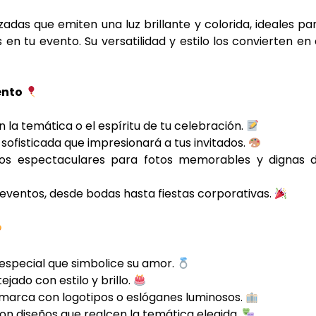
adas que emiten una luz brillante y colorida, ideales pa
n tu evento. Su versatilidad y estilo los convierten en 
vento
n la temática o el espíritu de tu celebración.
ofisticada que impresionará a tus invitados.
dos espectaculares para fotos memorables y dignas 
eventos, desde bodas hasta fiestas corporativas.
e especial que simbolice su amor.
jado con estilo y brillo.
u marca con logotipos o eslóganes luminosos.
n diseños que realcen la temática elegida.