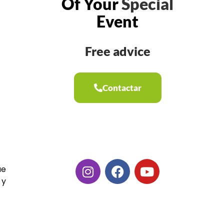
Of Your
Special
Event
Free advice
Contactar
ue
 y