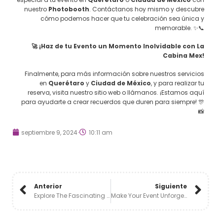
nuestro
Photobooth
. Contáctanos hoy mismo y descubre
cómo podemos hacer que tu celebración sea única y
memorable. ✨📞
🚀 ¡Haz de tu Evento un Momento Inolvidable con La
Cabina Mex!
Finalmente, para más información sobre nuestros servicios
en
Querétaro
y
Ciudad de México
, y para realizar tu
reserva, visita nuestro sitio web o llámanos. ¡Estamos aquí
para ayudarte a crear recuerdos que duren para siempre! 🎊
📸
septiembre 9, 2024
10:11 am
Anterior
Siguiente
Explore The Fascinating World Of The Mirror Booth In Querétaro And Mexico City! 🎉📸
Make Your Event Unforgettable With Photobooth In Querétaro And Mexico City! 🎉📸