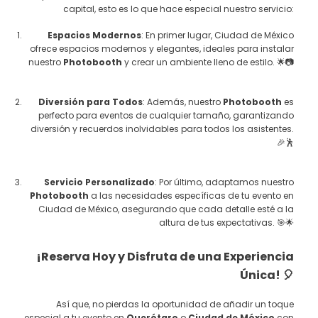
capital, esto es lo que hace especial nuestro servicio:
Espacios Modernos
: En primer lugar, Ciudad de México
ofrece espacios modernos y elegantes, ideales para instalar
nuestro
Photobooth
y crear un ambiente lleno de estilo. 🌟📷
Diversión para Todos
: Además, nuestro
Photobooth
es
perfecto para eventos de cualquier tamaño, garantizando
diversión y recuerdos inolvidables para todos los asistentes.
🎉🕺
Servicio Personalizado
: Por último, adaptamos nuestro
Photobooth
a las necesidades específicas de tu evento en
Ciudad de México, asegurando que cada detalle esté a la
altura de tus expectativas. 🎯🌟
¡Reserva Hoy y Disfruta de una Experiencia
Única! 🎈
Así que, no pierdas la oportunidad de añadir un toque
especial a tu evento en
Querétaro
o
Ciudad de México
con