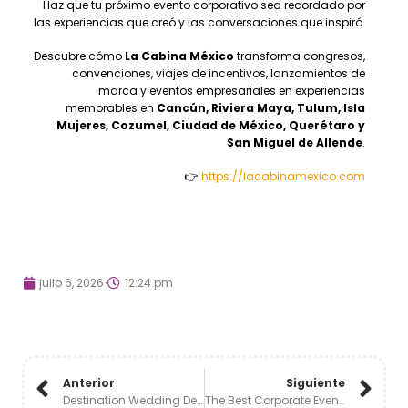
Haz que tu próximo evento corporativo sea recordado por
las experiencias que creó y las conversaciones que inspiró.
Descubre cómo
La Cabina México
transforma congresos,
convenciones, viajes de incentivos, lanzamientos de
marca y eventos empresariales en experiencias
memorables en
Cancún, Riviera Maya, Tulum, Isla
Mujeres, Cozumel, Ciudad de México, Querétaro y
San Miguel de Allende
.
👉
https://lacabinamexico.com
julio 6, 2026
12:24 pm
Anterior
Siguiente
Destination Wedding Design: The Details That Make Every Celebration Unique💫🪩
The Best Corporate Events Always Give People Something To Talk About ✨👑