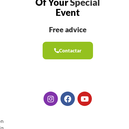
Of Your
Special
Event
Free advice
Contactar
en
Ya