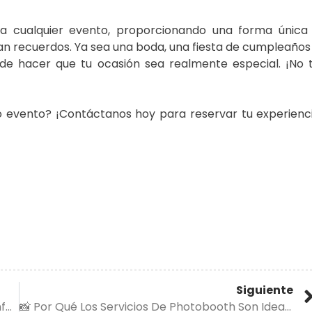
a a cualquier evento, proporcionando una forma única
an recuerdos. Ya sea una boda, una fiesta de cumpleaños
ede hacer que tu ocasión sea realmente especial. ¡No 
o evento? ¡Contáctanos hoy para reservar tu experienc
Siguiente
✨ The Magic Of The Mirror Booth: Capturing Unforgettable Moments ✨
📸 Por Qué Los Servicios De Photobooth Son Ideales Para Tus Eventos 🎉