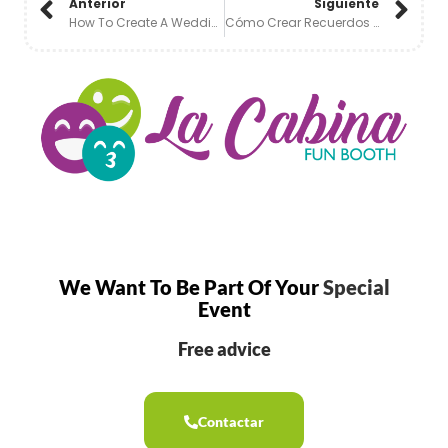
Anterior
Siguiente
How To Create A Wedding Will Never Forget In The Mexican Caribbean 💍🌅
Cómo Crear Recuerdos Que Tus Invitados Nunca Olviden En Una Boda Destino💌🌴
We Want To Be Part Of Your
Special
Event
Free advice
Contactar