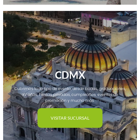
CDMX
Cubrimos todo tipo de evento, desde bodas, graduaciones,
XV años, Fiestas privadas, cumpleaños, eventos de
promoción y mucho más.
VISITAR SUCURSAL