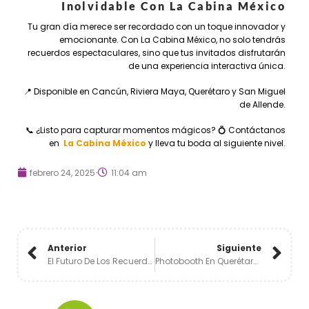
Inolvidable Con La Cabina México
Tu gran día merece ser recordado con un toque innovador y
emocionante. Con La Cabina México, no solo tendrás
recuerdos espectaculares, sino que tus invitados disfrutarán
de una experiencia interactiva única.
📍 Disponible en Cancún, Riviera Maya, Querétaro y San Miguel
de Allende.
📞 ¿Listo para capturar momentos mágicos? 💍 Contáctanos
en
La Cabina México
y lleva tu boda al siguiente nivel.
febrero 24, 2025
11:04 am
Anterior
Siguiente
El Futuro De Los Recuerdos: Ideas Innovadoras En Cabinas Fotográficas 🎉🌟
Photobooth En Querétaro: La Mejor Experiencia Para Tu Evento📸 🎨