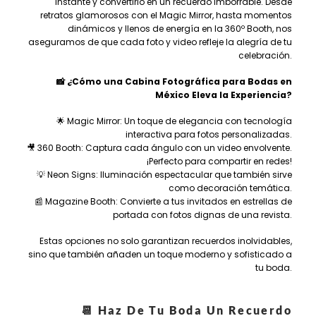
instante y convertirlo en un recuerdo imborrable. Desde
retratos glamorosos con el Magic Mirror, hasta momentos
dinámicos y llenos de energía en la 360º Booth, nos
aseguramos de que cada foto y video refleje la alegría de tu
celebración.
📸 ¿Cómo una Cabina Fotográfica para Bodas en
México Eleva la Experiencia?
🌟 Magic Mirror: Un toque de elegancia con tecnología
interactiva para fotos personalizadas.
🎥 360 Booth: Captura cada ángulo con un video envolvente.
¡Perfecto para compartir en redes!
💡 Neon Signs: Iluminación espectacular que también sirve
como decoración temática.
📰 Magazine Booth: Convierte a tus invitados en estrellas de
portada con fotos dignas de una revista.
Estas opciones no solo garantizan recuerdos inolvidables,
sino que también añaden un toque moderno y sofisticado a
tu boda.
📆 Haz De Tu Boda Un Recuerdo